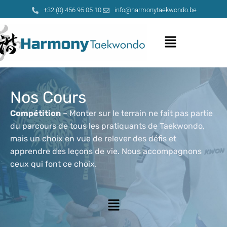
Aller
+32 (0) 456 95 05 10
info@harmonytaekwondo.be
au
contenu
Menu
Nos Cours
Compétition
– Monter sur le terrain ne fait pas partie
du parcours de tous les pratiquants de Taekwondo,
mais un choix en vue de relever des défis et
apprendre des leçons de vie. Nous accompagnons
ceux qui font ce choix.
Menu