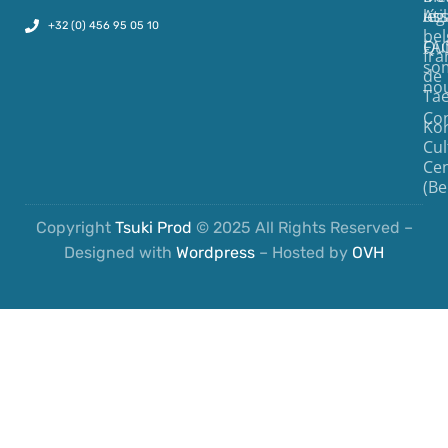
uti
lég
Ass
+32 (0) 456 95 05 10
bel
FA
Qu
fr
so
de
nou
Ta
Co
Ko
Cul
Ce
(Be
Copyright
Tsuki Prod
© 2025 All Rights Reserved –
Designed with
Wordpress
– Hosted by
OVH