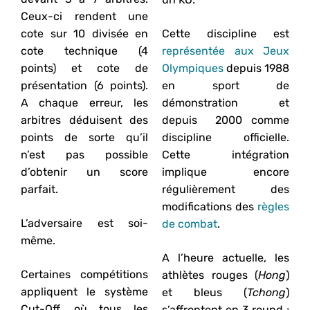
Ceux-ci rendent une
cote sur 10 divisée en
Cette discipline est
cote technique (4
représentée aux Jeux
points) et cote de
Olympiques
depuis 1988
présentation (6 points).
en sport de
A chaque erreur, les
démonstration et
arbitres déduisent des
depuis 2000 comme
points de sorte qu’il
discipline officielle.
n’est pas possible
Cette intégration
d’obtenir un score
implique encore
parfait.
régulièrement des
modifications des
règles
L’adversaire est soi-
de combat
.
même.
A l’heure actuelle, les
Certaines compétitions
athlètes rouges (
Hong
)
appliquent le système
et bleus (
Tchong
)
Cut-Off, où tous les
s’affrontent en 3 round ;